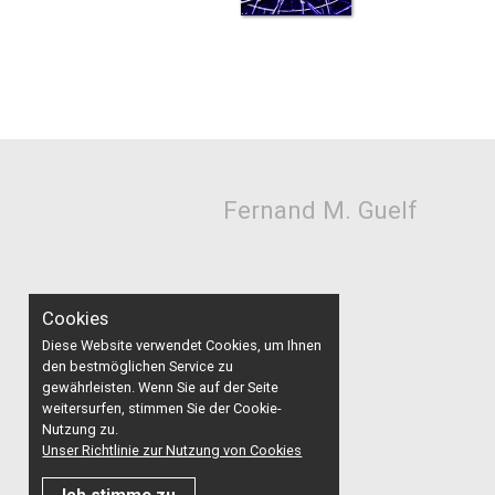
Fernand M. Guelf
Cookies
Diese Website verwendet Cookies, um Ihnen
den bestmöglichen Service zu
gewährleisten. Wenn Sie auf der Seite
weitersurfen, stimmen Sie der Cookie-
Nutzung zu.
Unser Richtlinie zur Nutzung von Cookies
Allgemein
© 2026
Ich stimme zu