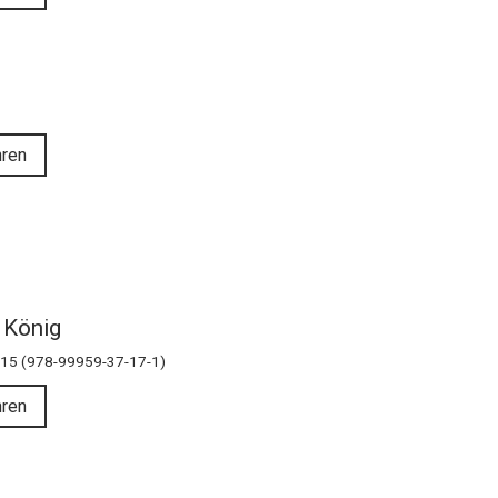
hren
 König
2015 (978-99959-37-17-1)
hren