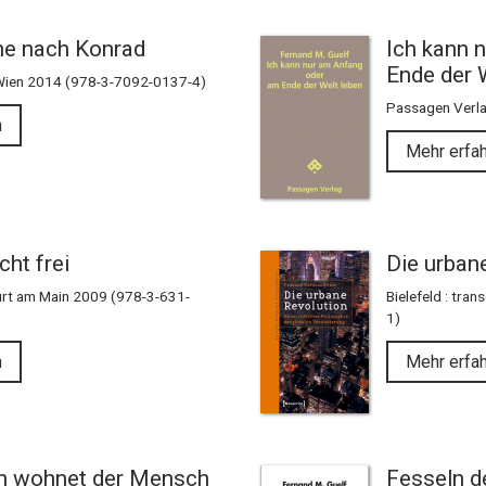
he nach Konrad
Ich kann 
Ende der 
Wien 2014 (978-3-7092-0137-4)
Passagen Verl
n
Mehr erfa
cht frei
Die urban
urt am Main 2009 (978-3-631-
Bielefeld : tra
1)
n
Mehr erfa
sch wohnet der Mensch
Fesseln de