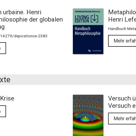
n urbaine. Henri
Metaphilo
ilosophie der globalen
Henri Lef
ng
Handbuch Meta
0.14279/depositonce-2383
Mehr erfa
n
xte
Krise
Versuch ü
Versuch e
n
Mehr erfa